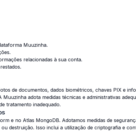
plataforma Muuzinha.
ções.
ormações relacionadas à sua conta.
prestados.
otos de documentos, dados biométricos, chaves PIX e inf
 A Muuzinha adota medidas técnicas e administrativas adeq
de tratamento inadequado.
os
form e no Atlas MongoDB. Adotamos medidas de segurança
u destruição. Isso inclui a utilização de criptografia e cont