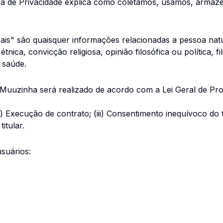
ítica de Privacidade explica como coletamos, usamos, arm
oais" são quaisquer informações relacionadas a pessoa natura
ica, convicção religiosa, opinião filosófica ou política, fi
 saúde.
Muuzinha será realizado de acordo com a Lei Geral de Pro
i) Execução de contrato; (iii) Consentimento inequívoco do t
itular.
suários: