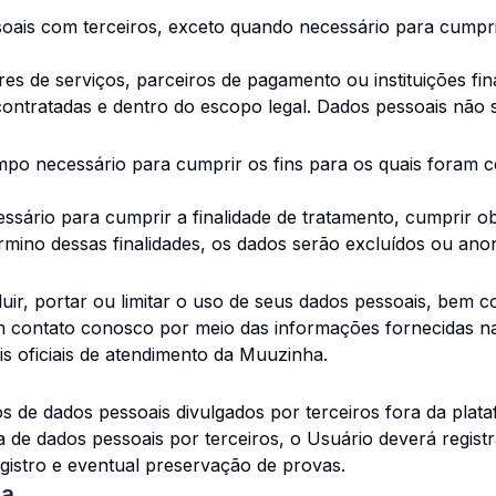
is com terceiros, exceto quando necessário para cumprir 
s de serviços, parceiros de pagamento ou instituições fi
s contratadas e dentro do escopo legal. Dados pessoais nã
 necessário para cumprir os fins para os quais foram cole
ário para cumprir a finalidade de tratamento, cumprir obri
érmino dessas finalidades, os dados serão excluídos ou an
excluir, portar ou limitar o uso de seus dados pessoais, be
em contato conosco por meio das informações fornecidas n
is oficiais de atendimento da Muuzinha.
 de dados pessoais divulgados por terceiros fora da plataf
a de dados pessoais por terceiros, o Usuário deverá regist
istro e eventual preservação de provas.
ça