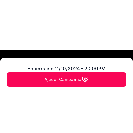
Encerra em
11/10/2024 - 20:00PM
Explorar
Ajudar Campanha
Blog
Taxas e Prazos
Termos de uso
Politica de privacidade
Fale conosco
Muuzinha - Todos os direitos reservados
🐄